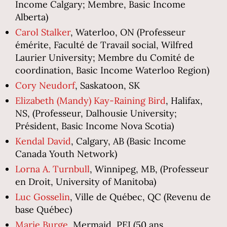
Income Calgary; Membre, Basic Income
Alberta)
Carol Stalker
, Waterloo, ON (Professeur
émérite, Faculté de Travail social, Wilfred
Laurier University; Membre du Comité de
coordination, Basic Income Waterloo Region)
Cory Neudorf
, Saskatoon, SK
Elizabeth (Mandy) Kay-Raining Bird
, Halifax,
NS, (Professeur, Dalhousie University;
Président, Basic Income Nova Scotia)
Kendal David
, Calgary, AB (Basic Income
Canada Youth Network)
Lorna A. Turnbull
, Winnipeg, MB, (Professeur
en Droit, University of Manitoba)
Luc Gosselin
, Ville de Québec, QC (Revenu de
base Québec)
Marie Burge
, Mermaid, PEI (50 ans